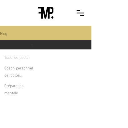
Blog
Tous les posts
Tous les posts
Coach personnel
de football
Préparation
mentale