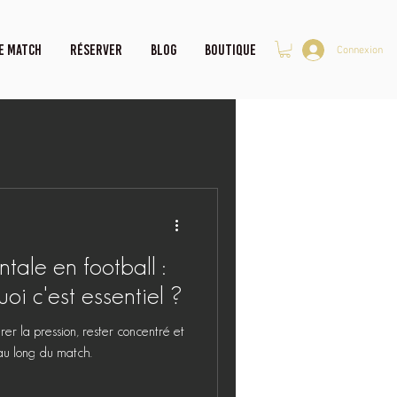
E MATCH
RÉSERVER
Blog
Boutique
Connexion
tale en football :
oi c'est essentiel ?
er la pression, rester concentré et
au long du match.